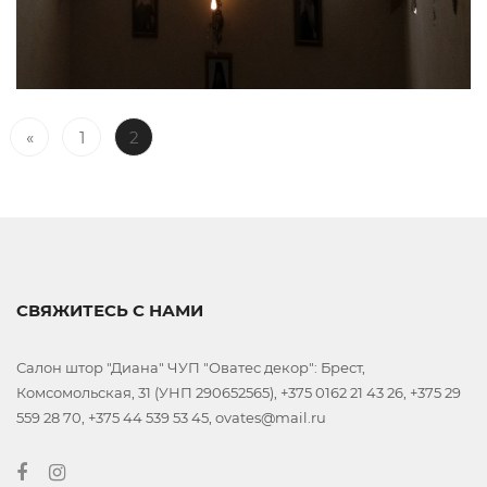
«
1
2
СВЯЖИТЕСЬ С НАМИ
Салон штор "Диана" ЧУП "Оватес декор": Брест,
Комсомольская, 31 (УНП 290652565), +375 0162 21 43 26, +375 29
559 28 70, +375 44 539 53 45, ovates@mail.ru